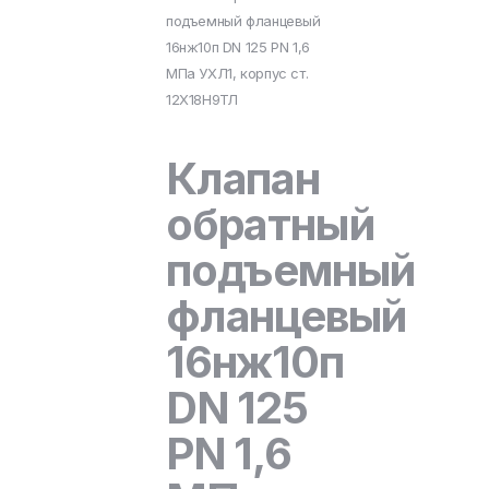
подъемный фланцевый
16нж10п DN 125 PN 1,6
МПа УХЛ1, корпус ст.
12Х18Н9ТЛ
Клапан
обратный
подъемный
фланцевый
16нж10п
DN 125
PN 1,6