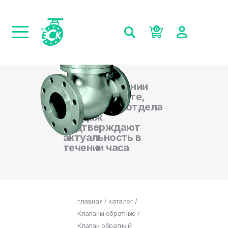
0
При оформлении
заказа на сайте,
менеджеры отдела
продаж
подтверждают
актуальность в
течении часа
главная
/
каталог
/
Клапаны обратные
/
Клапан обратный