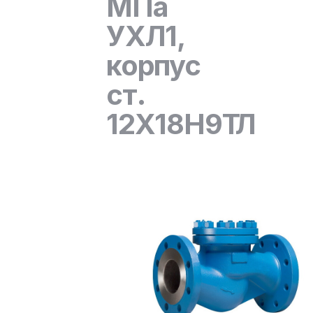
МПа
УХЛ1,
корпус
ст.
12Х18Н9ТЛ