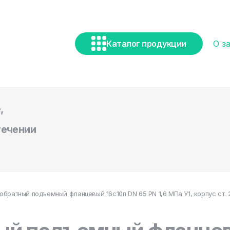
Каталог продукции
О з
,
течении
обратный подъемный фланцевый 16с10п DN 65 PN 1,6 МПа У1, корпус ст.