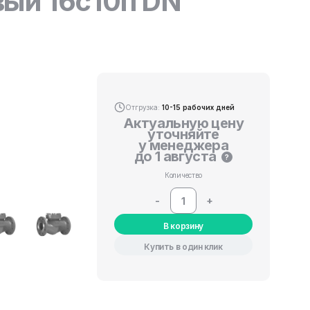
ый 16с10п DN
Отгрузка:
10-15 рабочих дней
Актуальную цену
уточняйте
у менеджера
до 1 августа
?
Количество
-
+
В корзину
Купить в один клик