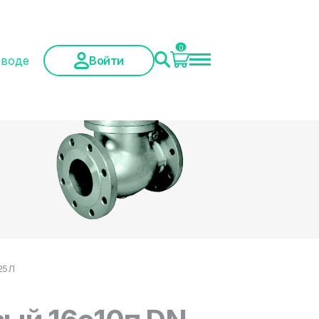
0
аводе
Войти
 25Л