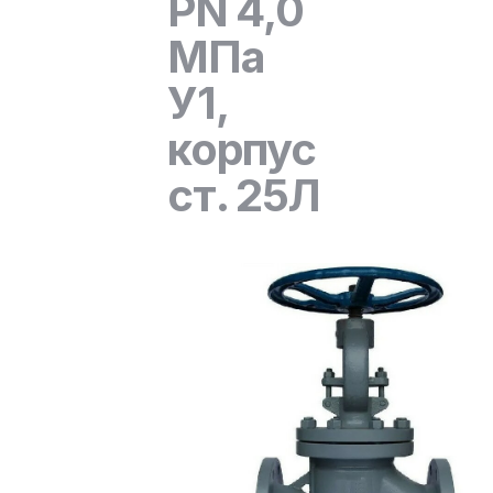
PN 4,0
МПа
У1,
корпус
ст. 25Л