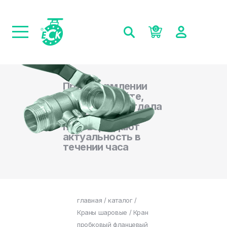
0
При оформлении
заказа на сайте,
менеджеры отдела
продаж
подтверждают
актуальность в
течении часа
главная
/
каталог
/
Краны шаровые
/ Кран
пробковый фланцевый