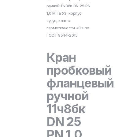
ручной 11ч8бк DN 25 PN
1,0 МПа У3, корпус
чугун, класс
герметичности «С» по
ГОСТ 9544-2015
Кран
пробковый
фланцевый
ручной
11ч8бк
DN 25
PN 1,0