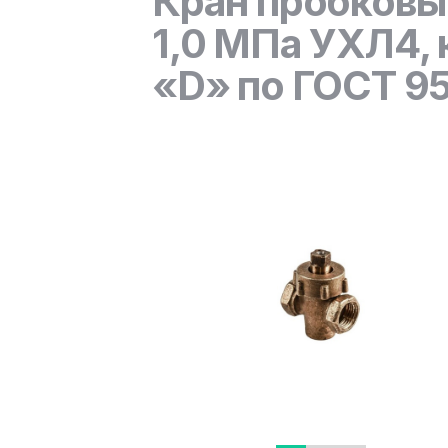
Кран пробковы
1,0 МПа УХЛ4, 
«D» по ГОСТ 9