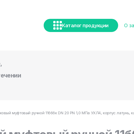
Каталог продукции
О з
,
течении
ковый муфтовый ручной 11б6бк DN 20 PN 1,0 МПа УХЛ4, корпус латунь, 