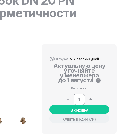
6бк DN 20 PN
герметичности
Отгрузка:
5-7 рабочих дней
Актуальную цену
уточняйте
у менеджера
до 1 августа
?
Количество
-
+
В корзину
Купить в один клик