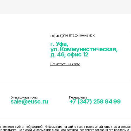
офис
ПН–ПТ 9.00–18.00 (+2 МСК)
г. Уфа,
ул. Коммунистическая,
д. 46, офис 12
Посмотреть на карте
Электронная почта
Перезвонить
sale@eusc.ru
+7 (347) 258 84 99
вляется публичной офертой. Информация на сайте носит рекламный характер и расцен
 Использование любой информации с данного ресурса, без явного согласия его владельца,