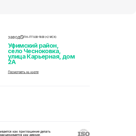
завод
ПН–ПТ 9.00–18.00 (+2 МСК)
Уфимский район,
село Чесноковка,
улица Карьерная, дом
2А
Посмотреть на карте
ивается как приглашение делать
 расценивается как деяние,