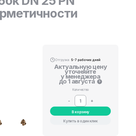
6бк DN 25 PN
герметичности
Отгрузка:
5-7 рабочих дней
Актуальную цену
уточняйте
у менеджера
до 1 августа
?
Количество
-
+
В корзину
Купить в один клик