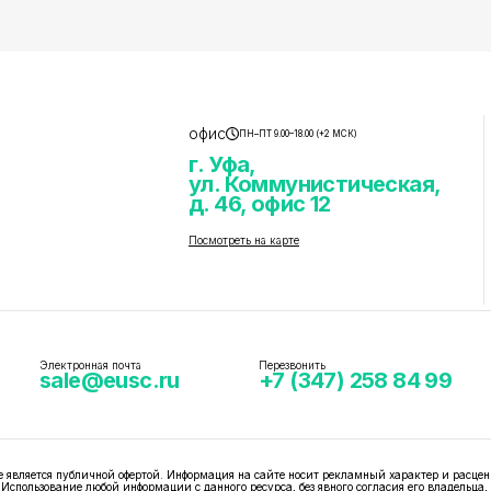
офис
ПН–ПТ 9.00–18.00 (+2 МСК)
г. Уфа,
ул. Коммунистическая,
д. 46, офис 12
Посмотреть на карте
Электронная почта
Перезвонить
sale@eusc.ru
+7 (347) 258 84 99
вляется публичной офертой. Информация на сайте носит рекламный характер и расцен
 Использование любой информации с данного ресурса, без явного согласия его владельца,