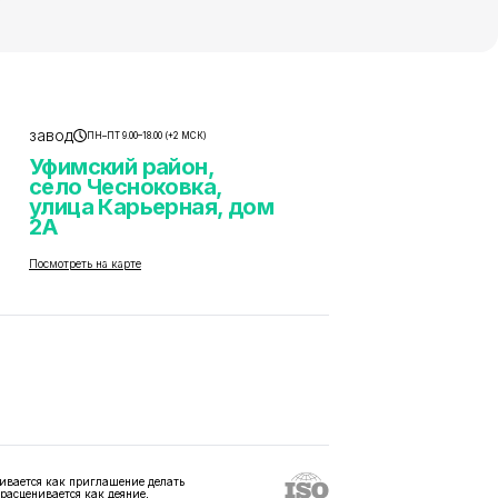
завод
ПН–ПТ 9.00–18.00 (+2 МСК)
Уфимский район,
село Чесноковка,
улица Карьерная, дом
2А
Посмотреть на карте
ивается как приглашение делать
 расценивается как деяние,