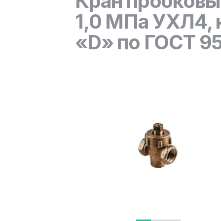
Кран пробковы
1,0 МПа УХЛ4, 
«D» по ГОСТ 9