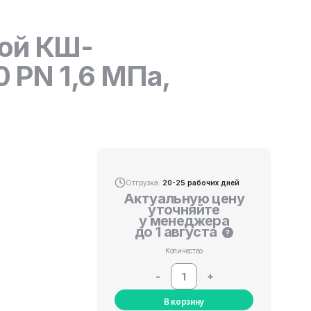
ной КШ-
0 PN 1,6 МПа,
Отгрузка:
20-25 рабочих дней
Актуальную цену
уточняйте
у менеджера
до 1 августа
?
Количество
-
+
В корзину