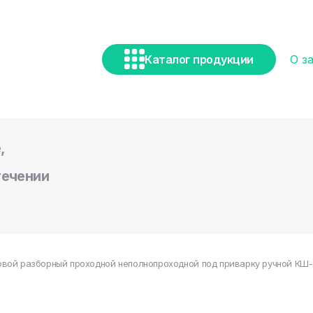
Каталог продукции
О з
,
течении
вой разборный проходной неполнопроходной под приварку ручной КШ-Р.П.