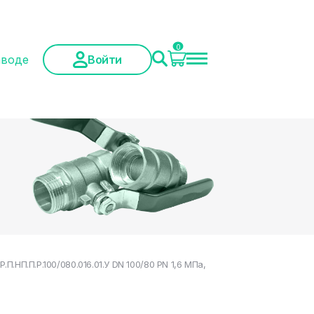
0
аводе
Войти
НП.П.Р.100/080.016.01.У DN 100/80 PN 1,6 МПа,