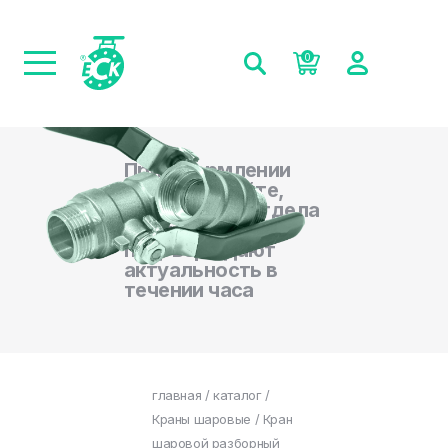
0
При оформлении
заказа на сайте,
менеджеры отдела
продаж
подтверждают
актуальность в
течении часа
главная
/
каталог
/
Краны шаровые
/ Кран
шаровой разборный