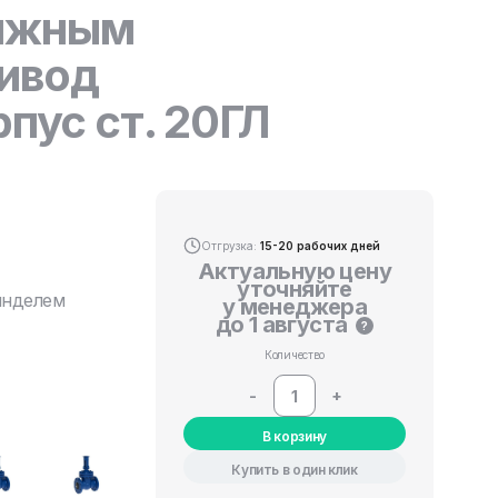
вижным
ивод
пус ст. 20ГЛ
Отгрузка:
15-20 рабочих дней
Актуальную цену
уточняйте
инделем
у менеджера
до 1 августа
?
Количество
-
+
В корзину
Купить в один клик