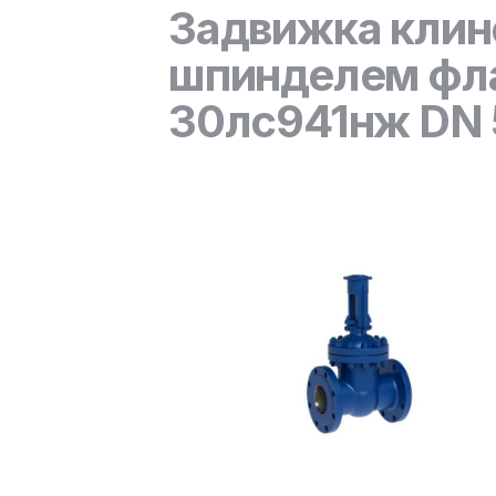
Задвижка клин
шпинделем фла
30лс941нж DN 5