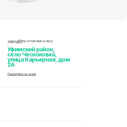
завод
ПН–ПТ 9.00–18.00 (+2 МСК)
Уфимский район,
село Чесноковка,
улица Карьерная, дом
2А
Посмотреть на карте