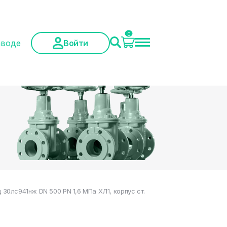
0
аводе
Войти
0лс941нж DN 500 PN 1,6 МПа ХЛ1, корпус ст.