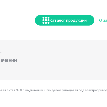
Каталог продукции
О з
,
течении
вая литая ЗКЛ с выдвижным шпинделем фланцевая под электропривод 3