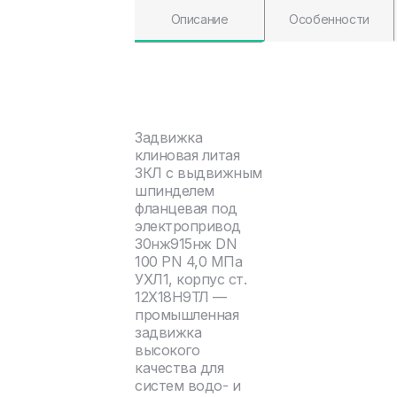
Описание
Особенности
Задвижка
клиновая литая
ЗКЛ с выдвижным
шпинделем
фланцевая под
электропривод
30нж915нж DN
100 PN 4,0 МПа
УХЛ1, корпус ст.
12Х18Н9ТЛ —
промышленная
задвижка
высокого
качества для
систем водо- и