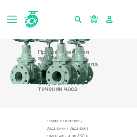
0
При оформлении
заказа на сайте,
менеджеры отдела
продаж
подтверждают
актуальность в
течении часа
главная
/
каталог
/
Задвижки
/ Задвижка
клиновая литая ЗКЛ с