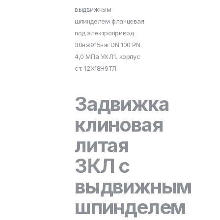
выдвижным
шпинделем фланцевая
под электропривод
30нж915нж DN 100 PN
4,0 МПа УХЛ1, корпус
ст. 12Х18Н9ТЛ
Задвижка
клиновая
литая
ЗКЛ с
выдвижным
шпинделем