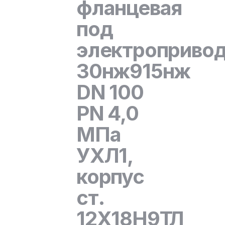
фланцевая
под
электроприво
30нж915нж
DN 100
PN 4,0
МПа
УХЛ1,
корпус
ст.
12Х18Н9ТЛ