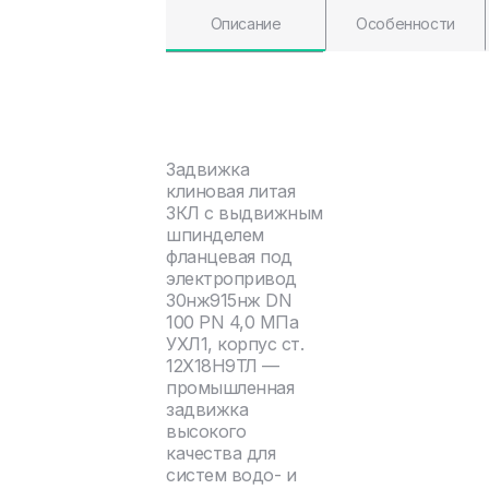
Описание
Особенности
Задвижка
клиновая литая
ЗКЛ с выдвижным
шпинделем
фланцевая под
электропривод
30нж915нж DN
100 PN 4,0 МПа
УХЛ1, корпус ст.
12Х18Н9ТЛ —
промышленная
задвижка
высокого
качества для
систем водо- и