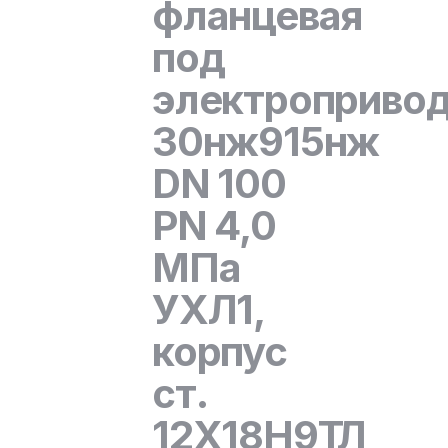
фланцевая
под
электроприво
30нж915нж
DN 100
PN 4,0
МПа
УХЛ1,
корпус
ст.
12Х18Н9ТЛ