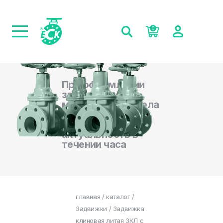
0
При оформлении
заказа на сайте,
менеджеры отдела
продаж
подтверждают
актуальность в
течении часа
главная
/
каталог
/
Задвижки
/ Задвижка
клиновая литая ЗКЛ с