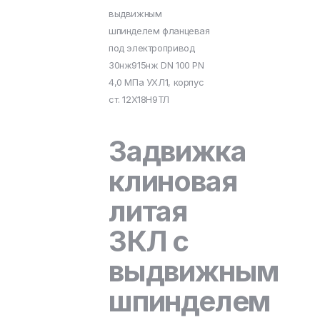
выдвижным
шпинделем фланцевая
под электропривод
30нж915нж DN 100 PN
4,0 МПа УХЛ1, корпус
ст. 12Х18Н9ТЛ
Задвижка
клиновая
литая
ЗКЛ с
выдвижным
шпинделем