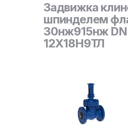
Задвижка клин
шпинделем фла
30нж915нж DN 1
12Х18Н9ТЛ