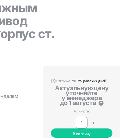
вижным
ивод
орпус ст.
Отгрузка:
20-25 рабочих дней
Актуальную цену
уточняйте
инделем
у менеджера
до 1 августа
?
Количество
-
+
В корзину