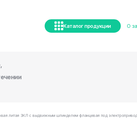
Каталог продукции
О з
,
течении
вая литая ЗКЛ с выдвижным шпинделем фланцевая под электропривод 3