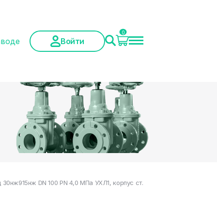
0
аводе
Войти
0нж915нж DN 100 PN 4,0 МПа УХЛ1, корпус ст.