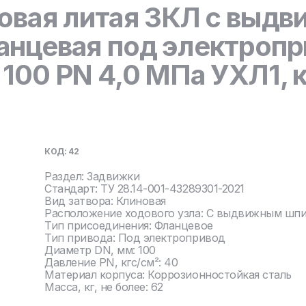
овая литая ЗКЛ с выд
нцевая под электропр
00 PN 4,0 МПа УХЛ1, к
КОД: 42
Раздел: Задвижки
Стандарт: ТУ 28.14-001-43289301-2021
Вид затвора: Клиновая
Расположение ходового узла: С выдвижным шп
Тип присоединения: Фланцевое
Тип привода: Под электропривод
Диаметр DN, мм: 100
Давление PN, кгс/см²: 40
Материал корпуса: Коррозионностойкая сталь
Масса, кг, не более: 62