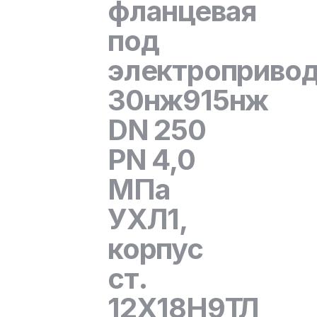
фланцевая
под
электроприво
30нж915нж
DN 250
PN 4,0
МПа
УХЛ1,
корпус
ст.
12Х18Н9ТЛ