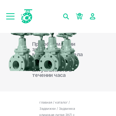
0
При оформлении
заказа на сайте,
менеджеры отдела
продаж
подтверждают
актуальность в
течении часа
главная
/
каталог
/
Задвижки
/ Задвижка
клиновая литая ЗКЛ с