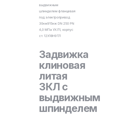
выдвижным
шпинделем фланцевая
под электропривод
30нж915нж DN 250 PN
4,0 МПа УХЛ1, корпус
ст. 12Х18Н9ТЛ
Задвижка
клиновая
литая
ЗКЛ с
выдвижным
шпинделем