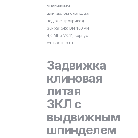
выдвижным
шпинделем фланцевая
под электропривод
30нж915нж DN 400 PN
4,0 МПа УХЛ1, корпус
ст. 12Х18Н9ТЛ
Задвижка
клиновая
литая
ЗКЛ с
выдвижным
шпинделем