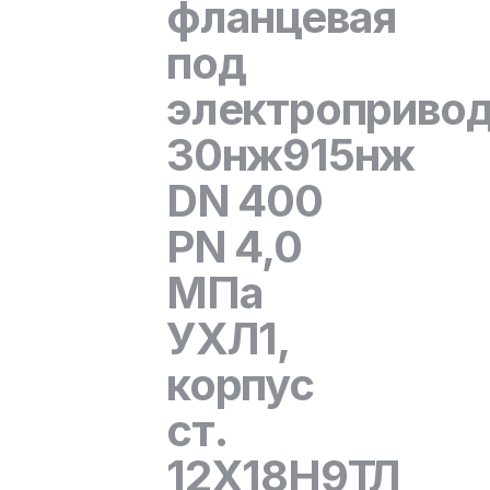
фланцевая
под
электроприво
30нж915нж
DN 400
PN 4,0
МПа
УХЛ1,
корпус
ст.
12Х18Н9ТЛ