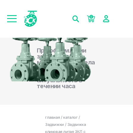
0
При оформлении
заказа на сайте,
менеджеры отдела
продаж
подтверждают
актуальность в
течении часа
главная
/
каталог
/
Задвижки
/ Задвижка
клиновая литая ЗКЛ с