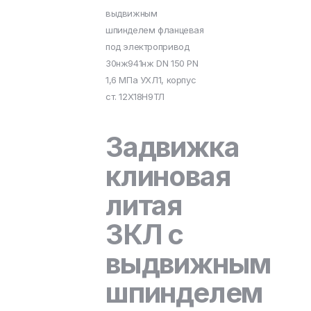
выдвижным
шпинделем фланцевая
под электропривод
30нж941нж DN 150 PN
1,6 МПа УХЛ1, корпус
ст. 12Х18Н9ТЛ
Задвижка
клиновая
литая
ЗКЛ с
выдвижным
шпинделем