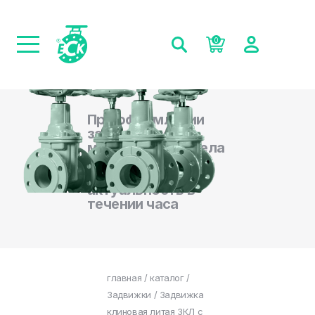
0
При оформлении
заказа на сайте,
менеджеры отдела
продаж
подтверждают
актуальность в
течении часа
главная
/
каталог
/
Задвижки
/ Задвижка
клиновая литая ЗКЛ с