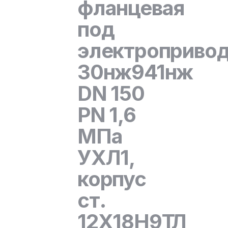
фланцевая
под
электроприво
30нж941нж
DN 150
PN 1,6
МПа
УХЛ1,
корпус
ст.
12Х18Н9ТЛ