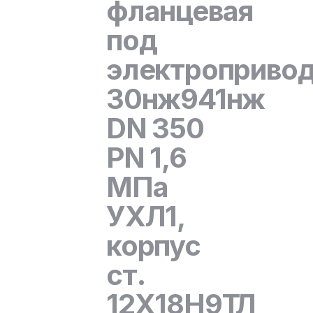
фланцевая
под
электроприво
30нж941нж
DN 350
PN 1,6
МПа
УХЛ1,
корпус
ст.
12Х18Н9ТЛ