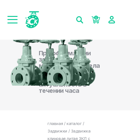
0
При оформлении
заказа на сайте,
менеджеры отдела
продаж
подтверждают
актуальность в
течении часа
главная
/
каталог
/
Задвижки
/ Задвижка
клиновая литая ЗКЛ с