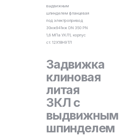
выдвижным
шпинделем фланцевая
под электропривод
30нж941нж DN 350 PN
1,6 МПа УХЛ1, корпус
ст. 12Х18Н9ТЛ
Задвижка
клиновая
литая
ЗКЛ с
выдвижным
шпинделем