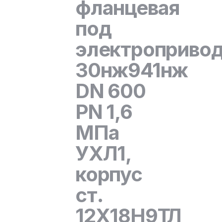
фланцевая
под
электроприво
30нж941нж
DN 600
PN 1,6
МПа
УХЛ1,
корпус
ст.
12Х18Н9ТЛ