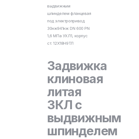
выдвижным
шпинделем фланцевая
под электропривод
30нж941нж DN 600 PN
1,6 МПа УХЛ1, корпус
ст. 12Х18Н9ТЛ
Задвижка
клиновая
литая
ЗКЛ с
выдвижным
шпинделем