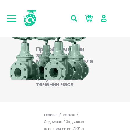
0
При оформлении
заказа на сайте,
менеджеры отдела
продаж
подтверждают
актуальность в
течении часа
главная
/
каталог
/
Задвижки
/ Задвижка
клиновая литая ЗКЛ с