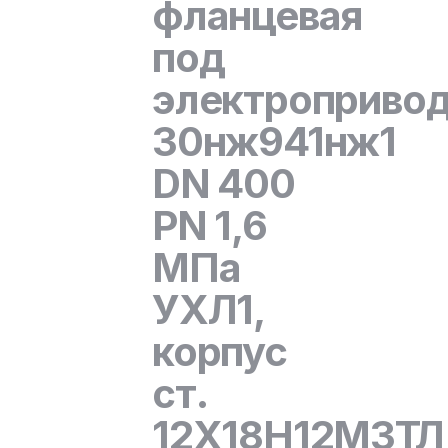
фланцевая
под
электроприво
30нж941нж1
DN 400
PN 1,6
МПа
УХЛ1,
корпус
ст.
12Х18Н12М3ТЛ