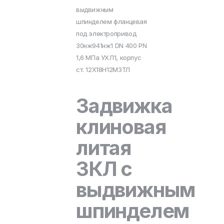
выдвижным
шпинделем фланцевая
под электропривод
30нж941нж1 DN 400 PN
1,6 МПа УХЛ1, корпус
ст. 12Х18Н12М3ТЛ
Задвижка
клиновая
литая
ЗКЛ с
выдвижным
шпинделем