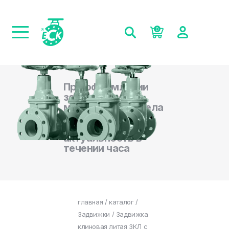
0
При оформлении
заказа на сайте,
менеджеры отдела
продаж
подтверждают
актуальность в
течении часа
главная
/
каталог
/
Задвижки
/ Задвижка
клиновая литая ЗКЛ с