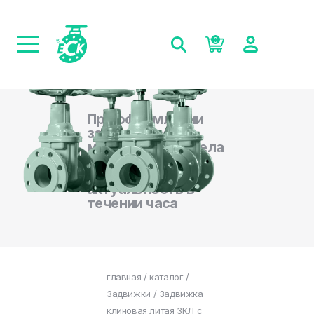
0
При оформлении
заказа на сайте,
менеджеры отдела
продаж
подтверждают
актуальность в
течении часа
главная
/
каталог
/
Задвижки
/ Задвижка
клиновая литая ЗКЛ с