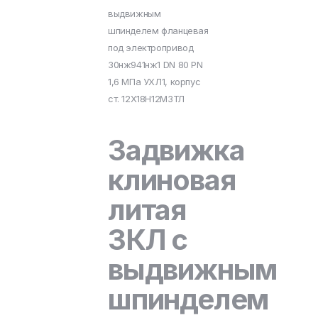
выдвижным
шпинделем фланцевая
под электропривод
30нж941нж1 DN 80 PN
1,6 МПа УХЛ1, корпус
ст. 12Х18Н12М3ТЛ
Задвижка
клиновая
литая
ЗКЛ с
выдвижным
шпинделем