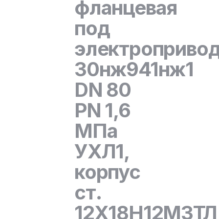
фланцевая
под
электроприво
30нж941нж1
DN 80
PN 1,6
МПа
УХЛ1,
корпус
ст.
12Х18Н12М3ТЛ