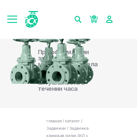
0
При оформлении
заказа на сайте,
менеджеры отдела
продаж
подтверждают
актуальность в
течении часа
главная
/
каталог
/
Задвижки
/ Задвижка
клиновая литая ЗКЛ с