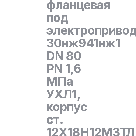
фланцевая
под
электроприво
30нж941нж1
DN 80
PN 1,6
МПа
УХЛ1,
корпус
ст.
12Х18Н12М3ТЛ