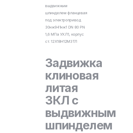
выдвижным
шпинделем фланцевая
под электропривод
30нж941нж1 DN 80 PN
1,6 МПа УХЛ1, корпус
ст. 12Х18Н12М3ТЛ
Задвижка
клиновая
литая
ЗКЛ с
выдвижным
шпинделем