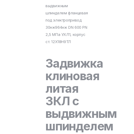
выдвижным
шпинделем фланцевая
под электропривод
30нж964нж DN 600 PN
2,5 МПа УХЛ1, корпус
ст. 12Х18Н9ТЛ
Задвижка
клиновая
литая
ЗКЛ с
выдвижным
шпинделем