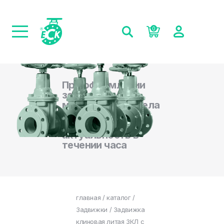
0
При оформлении
заказа на сайте,
менеджеры отдела
продаж
подтверждают
актуальность в
течении часа
главная
/
каталог
/
Задвижки
/ Задвижка
клиновая литая ЗКЛ с