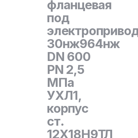
фланцевая
под
электроприво
30нж964нж
DN 600
PN 2,5
МПа
УХЛ1,
корпус
ст.
12Х18Н9ТЛ