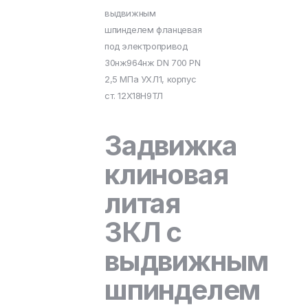
выдвижным
шпинделем фланцевая
под электропривод
30нж964нж DN 700 PN
2,5 МПа УХЛ1, корпус
ст. 12Х18Н9ТЛ
Задвижка
клиновая
литая
ЗКЛ с
выдвижным
шпинделем