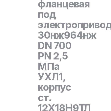
фланцевая
под
электроприво
30нж964нж
DN 700
PN 2,5
МПа
УХЛ1,
корпус
ст.
12Х18Н9ТЛ