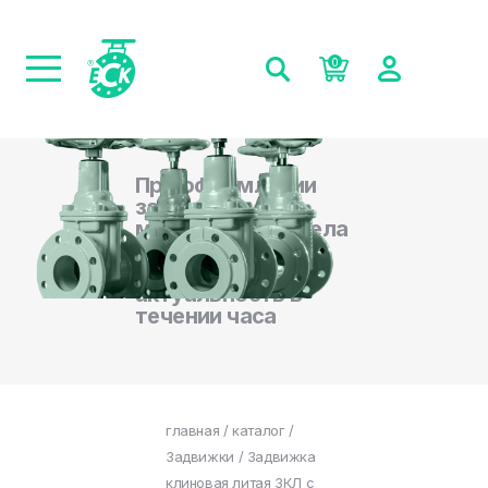
0
При оформлении
заказа на сайте,
менеджеры отдела
продаж
подтверждают
актуальность в
течении часа
главная
/
каталог
/
Задвижки
/ Задвижка
клиновая литая ЗКЛ с