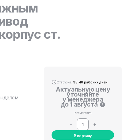
вижным
ивод
корпус ст.
Отгрузка:
35-40 рабочих дней
Актуальную цену
уточняйте
инделем
у менеджера
до 1 августа
?
Количество
-
+
В корзину