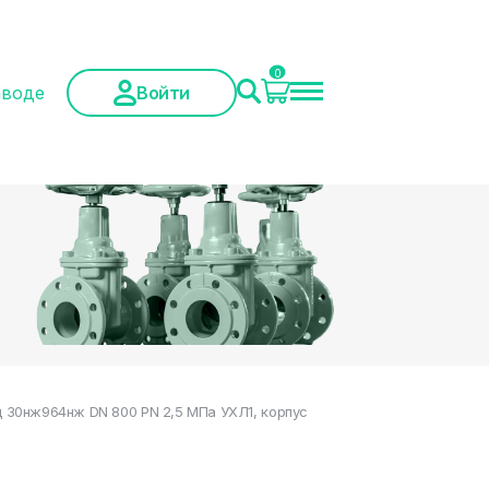
0
аводе
Войти
 30нж964нж DN 800 PN 2,5 МПа УХЛ1, корпус