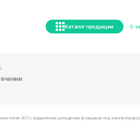
Каталог продукции
О з
,
течении
овая литая ЗКЛ с выдвижным шпинделем фланцевая под электропривод