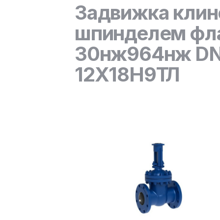
Задвижка клин
шпинделем фла
30нж964нж DN 
12Х18Н9ТЛ