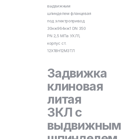
выдвижным
шпинделем фланцевая
под электропривод
30нж964нж1 DN 350
PN 2,5 МПа УХЛ1,
корпус ст.
12Х18Н12М3ТЛ
Задвижка
клиновая
литая
ЗКЛ с
выдвижным
шпинделем