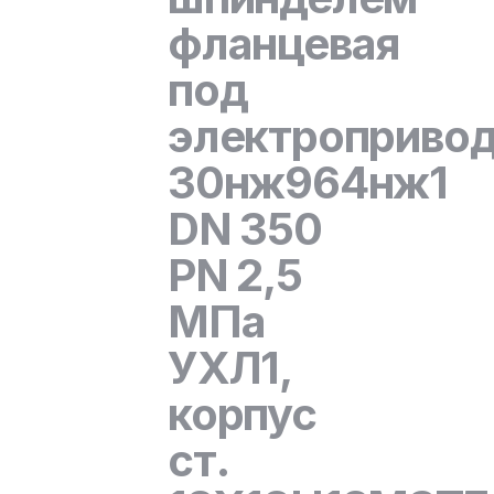
фланцевая
под
электроприво
30нж964нж1
DN 350
PN 2,5
МПа
УХЛ1,
корпус
ст.