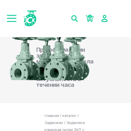
0
При оформлении
заказа на сайте,
менеджеры отдела
продаж
подтверждают
актуальность в
течении часа
главная
/
каталог
/
Задвижки
/ Задвижка
клиновая литая ЗКЛ с