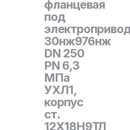
фланцевая
под
электроприво
30нж976нж
DN 250
PN 6,3
МПа
УХЛ1,
корпус
ст.
12Х18Н9ТЛ