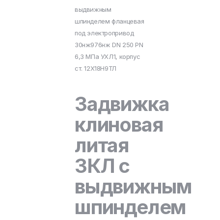
выдвижным
шпинделем фланцевая
под электропривод
30нж976нж DN 250 PN
6,3 МПа УХЛ1, корпус
ст. 12Х18Н9ТЛ
Задвижка
клиновая
литая
ЗКЛ с
выдвижным
шпинделем