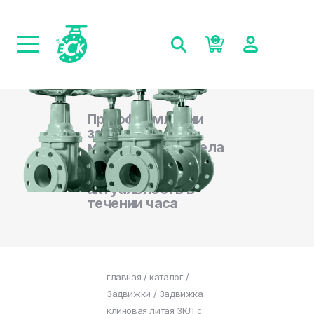
0
При оформлении
заказа на сайте,
менеджеры отдела
продаж
подтверждают
актуальность в
течении часа
главная
/
каталог
/
Задвижки
/ Задвижка
клиновая литая ЗКЛ с