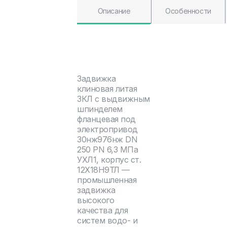
Описание
Особенности
Задвижка
клиновая литая
ЗКЛ с выдвижным
шпинделем
фланцевая под
электропривод
30нж976нж DN
250 PN 6,3 МПа
УХЛ1, корпус ст.
12Х18Н9ТЛ —
промышленная
задвижка
высокого
качества для
систем водо- и