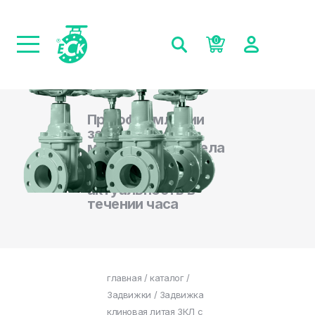
0
При оформлении
заказа на сайте,
менеджеры отдела
продаж
подтверждают
актуальность в
течении часа
главная
/
каталог
/
Задвижки
/ Задвижка
клиновая литая ЗКЛ с