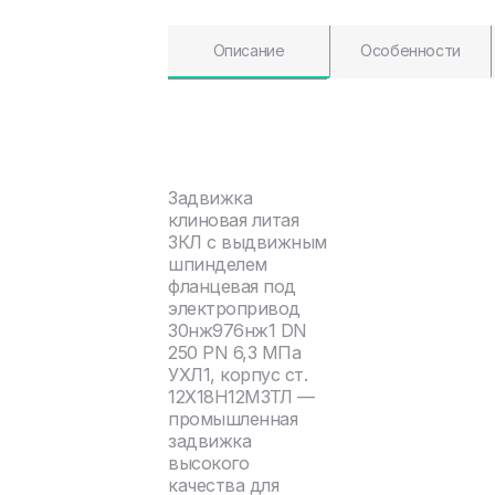
Описание
Особенности
Задвижка
клиновая литая
ЗКЛ с выдвижным
шпинделем
фланцевая под
электропривод
30нж976нж1 DN
250 PN 6,3 МПа
УХЛ1, корпус ст.
12Х18Н12М3ТЛ —
промышленная
задвижка
высокого
качества для