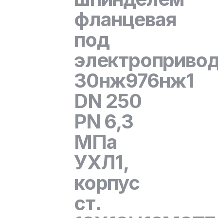
фланцевая
под
электроприво
30нж976нж1
DN 250
PN 6,3
МПа
УХЛ1,
корпус
ст.