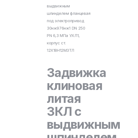
выдвижным
шпинделем фланцевая
под электропривод
30нж976нж1 DN 250
PN 6,3 МПа УХЛ1,
корпус ст.
12Х18Н12М3ТЛ
Задвижка
клиновая
литая
ЗКЛ с
выдвижным
шпинделем