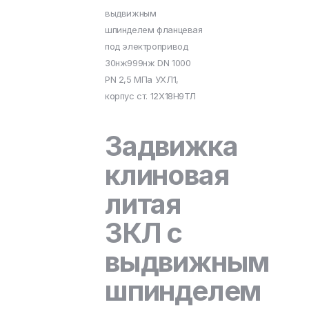
выдвижным
шпинделем фланцевая
под электропривод
30нж999нж DN 1000
PN 2,5 МПа УХЛ1,
корпус ст. 12Х18Н9ТЛ
Задвижка
клиновая
литая
ЗКЛ с
выдвижным
шпинделем