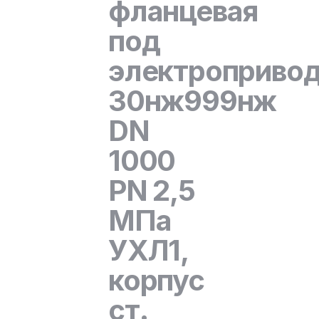
фланцевая
под
электроприво
30нж999нж
DN
1000
PN 2,5
МПа
УХЛ1,
корпус
ст.