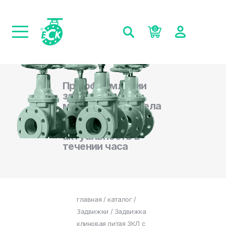
0
При оформлении
заказа на сайте,
менеджеры отдела
продаж
подтверждают
актуальность в
течении часа
главная
/
каталог
/
Задвижки
/ Задвижка
клиновая литая ЗКЛ с