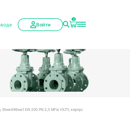
0
аводе
Войти
30нж999нж1 DN 200 PN 2,5 МПа УХЛ1, корпус