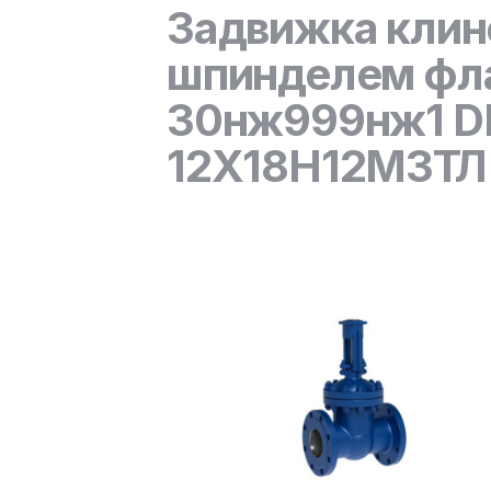
Задвижка клин
шпинделем фла
30нж999нж1 DN
12Х18Н12М3ТЛ