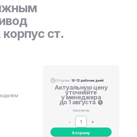
вижным
ивод
корпус ст.
Отгрузка:
10-12 рабочих дней
Актуальную цену
уточняйте
инделем
у менеджера
до 1 августа
?
Количество
-
+
В корзину