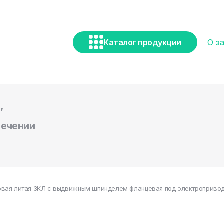
Каталог продукции
О з
,
течении
овая литая ЗКЛ с выдвижным шпинделем фланцевая под электропривод 