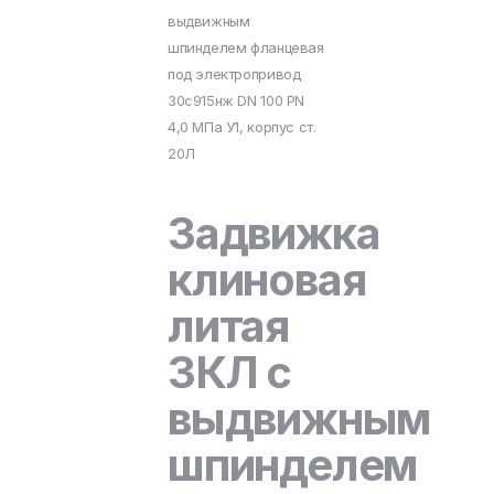
выдвижным
шпинделем фланцевая
под электропривод
30с915нж DN 100 PN
4,0 МПа У1, корпус ст.
20Л
Задвижка
клиновая
литая
ЗКЛ с
выдвижным
шпинделем