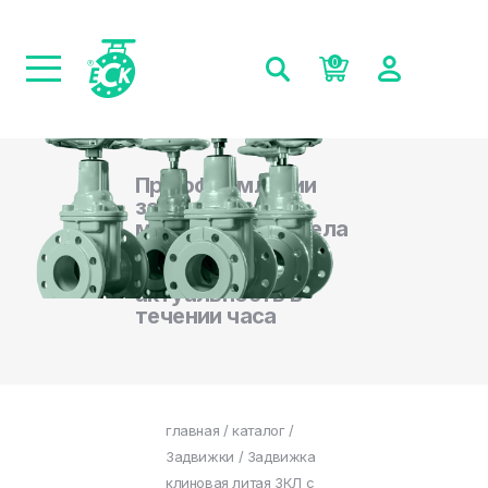
0
При оформлении
заказа на сайте,
менеджеры отдела
продаж
подтверждают
актуальность в
течении часа
главная
/
каталог
/
Задвижки
/ Задвижка
клиновая литая ЗКЛ с