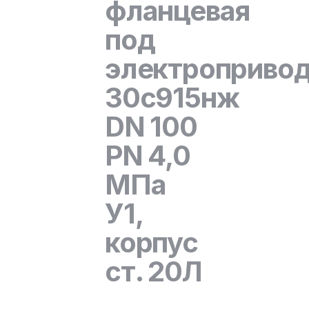
фланцевая
под
электроприво
30с915нж
DN 100
PN 4,0
МПа
У1,
корпус
ст. 20Л