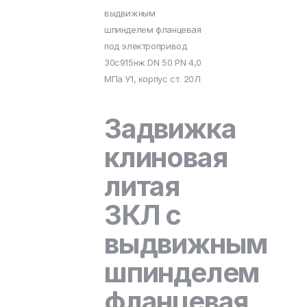
выдвижным
шпинделем фланцевая
под электропривод
30с915нж DN 50 PN 4,0
МПа У1, корпус ст. 20Л
Задвижка
клиновая
литая
ЗКЛ с
выдвижным
шпинделем
фланцевая