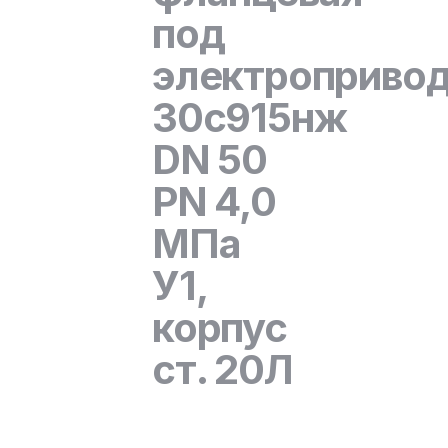
под
электроприво
30с915нж
DN 50
PN 4,0
МПа
У1,
корпус
ст. 20Л