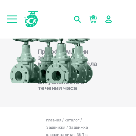
0
При оформлении
заказа на сайте,
менеджеры отдела
продаж
подтверждают
актуальность в
течении часа
главная
/
каталог
/
Задвижки
/ Задвижка
клиновая литая ЗКЛ с