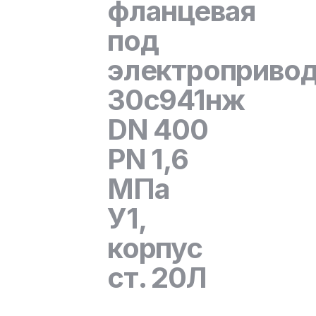
фланцевая
под
электроприво
30с941нж
DN 400
PN 1,6
МПа
У1,
корпус
ст. 20Л