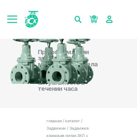
0
При оформлении
заказа на сайте,
менеджеры отдела
продаж
подтверждают
актуальность в
течении часа
главная
/
каталог
/
Задвижки
/ Задвижка
клиновая литая ЗКЛ с