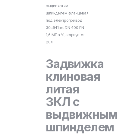
выдвижным
шпинделем фланцевая
под электропривод
30с941нж DN 400 PN
1,6 МПа У1, корпус ст.
20Л
Задвижка
клиновая
литая
ЗКЛ с
выдвижным
шпинделем