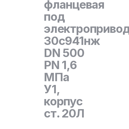
фланцевая
под
электроприво
30с941нж
DN 500
PN 1,6
МПа
У1,
корпус
ст. 20Л