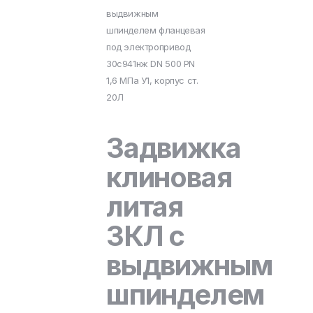
выдвижным
шпинделем фланцевая
под электропривод
30с941нж DN 500 PN
1,6 МПа У1, корпус ст.
20Л
Задвижка
клиновая
литая
ЗКЛ с
выдвижным
шпинделем