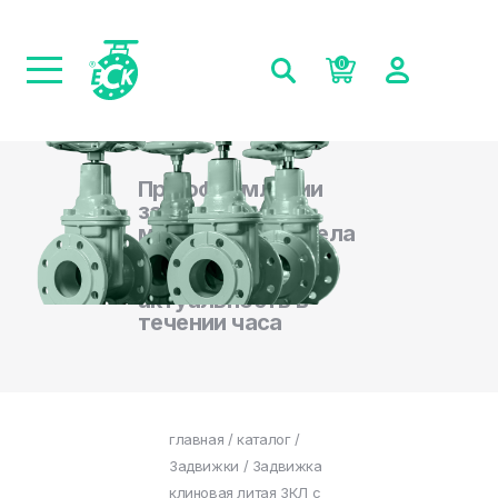
0
При оформлении
заказа на сайте,
менеджеры отдела
продаж
подтверждают
актуальность в
течении часа
главная
/
каталог
/
Задвижки
/ Задвижка
клиновая литая ЗКЛ с