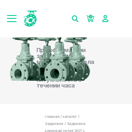
0
При оформлении
заказа на сайте,
менеджеры отдела
продаж
подтверждают
актуальность в
течении часа
главная
/
каталог
/
Задвижки
/ Задвижка
клиновая литая ЗКЛ с