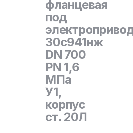
фланцевая
под
электроприво
30с941нж
DN 700
PN 1,6
МПа
У1,
корпус
ст. 20Л