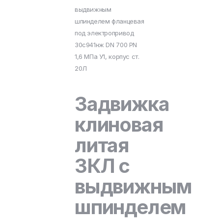
выдвижным
шпинделем фланцевая
под электропривод
30с941нж DN 700 PN
1,6 МПа У1, корпус ст.
20Л
Задвижка
клиновая
литая
ЗКЛ с
выдвижным
шпинделем