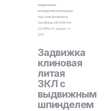
выдвижным
шпинделем фланцевая
под электропривод
30с964нж DN 1000 PN
2,5 МПа У1, корпус ст.
20Л
Задвижка
клиновая
литая
ЗКЛ с
выдвижным
шпинделем