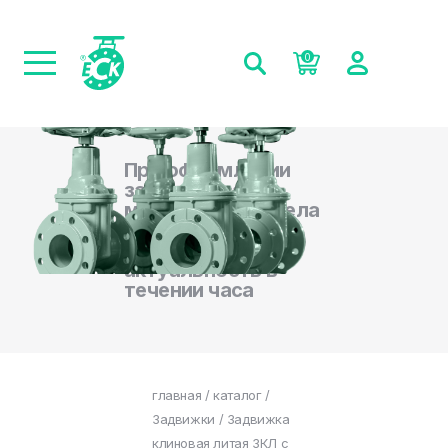
0
При оформлении
заказа на сайте,
менеджеры отдела
продаж
подтверждают
актуальность в
течении часа
главная
/
каталог
/
Задвижки
/ Задвижка
клиновая литая ЗКЛ с