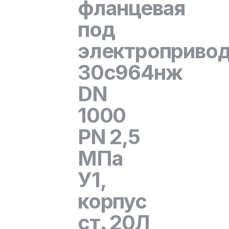
фланцевая
под
электроприво
30с964нж
DN
1000
PN 2,5
МПа
У1,
корпус
ст. 20Л