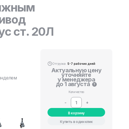
вижным
ивод
ус ст. 20Л
Отгрузка:
5-7 рабочих дней
Актуальную цену
уточняйте
инделем
у менеджера
до 1 августа
?
Количество
-
+
В корзину
Купить в один клик