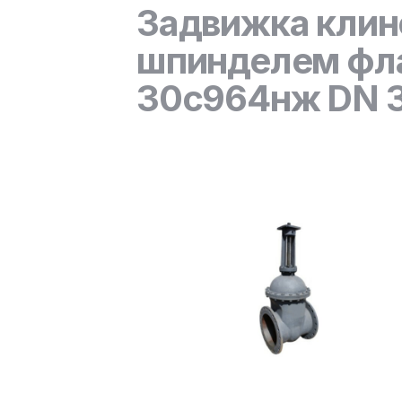
Задвижка клин
шпинделем фла
30с964нж DN 35