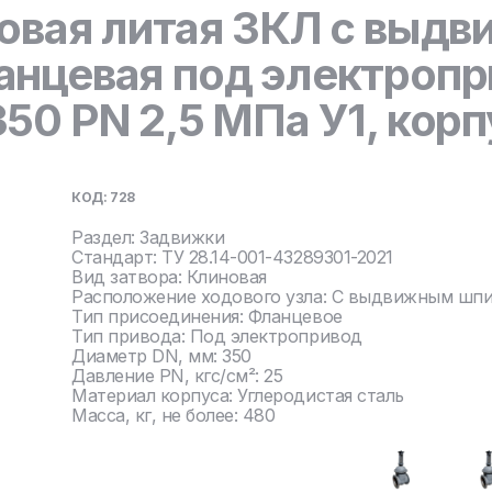
овая литая ЗКЛ с выд
нцевая под электропр
0 PN 2,5 МПа У1, корп
КОД: 728
Раздел: Задвижки
Стандарт: ТУ 28.14-001-43289301-2021
Вид затвора: Клиновая
Расположение ходового узла: С выдвижным шп
Тип присоединения: Фланцевое
Тип привода: Под электропривод
Диаметр DN, мм: 350
Давление PN, кгс/см²: 25
Материал корпуса: Углеродистая сталь
Масса, кг, не более: 480