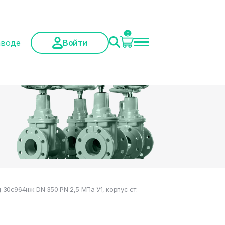
0
аводе
Войти
0с964нж DN 350 PN 2,5 МПа У1, корпус ст.