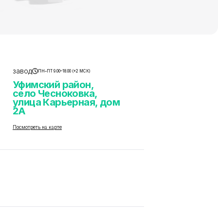
завод
ПН–ПТ 9.00–18.00 (+2 МСК)
Уфимский район,
село Чесноковка,
улица Карьерная, дом
2А
Посмотреть на карте