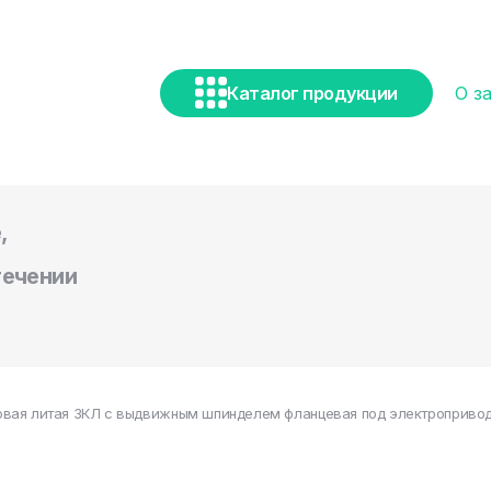
Каталог продукции
О з
,
течении
вая литая ЗКЛ с выдвижным шпинделем фланцевая под электропривод 3