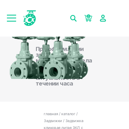
0
При оформлении
заказа на сайте,
менеджеры отдела
продаж
подтверждают
актуальность в
течении часа
главная
/
каталог
/
Задвижки
/ Задвижка
клиновая литая ЗКЛ с