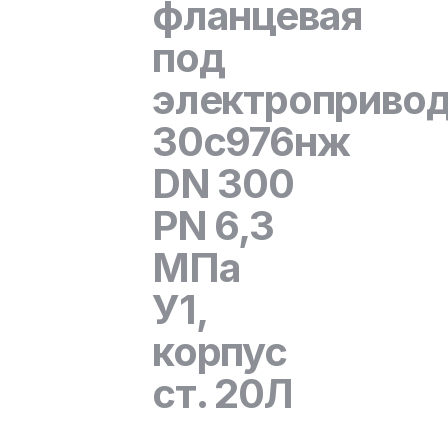
фланцевая
под
электроприво
30с976нж
DN 300
PN 6,3
МПа
У1,
корпус
ст. 20Л