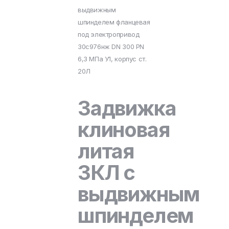
выдвижным
шпинделем фланцевая
под электропривод
30с976нж DN 300 PN
6,3 МПа У1, корпус ст.
20Л
Задвижка
клиновая
литая
ЗКЛ с
выдвижным
шпинделем