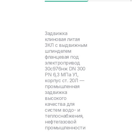
Задвижка
клиновая литая
ЗКЛ с выдвижным
шпинделем
фланцевая под
электропривод
30с976нж DN 300
PN 6,3 МПа У1,
корпус ст. 20Л —
промышленная
задвижка
высокого
качества для
систем водо- и
теплоснабжения,
нефтегазовой
промышленности