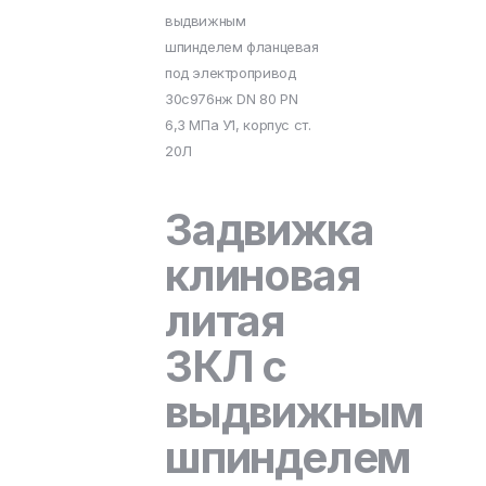
выдвижным
шпинделем фланцевая
под электропривод
30с976нж DN 80 PN
6,3 МПа У1, корпус ст.
20Л
Задвижка
клиновая
литая
ЗКЛ с
выдвижным
шпинделем