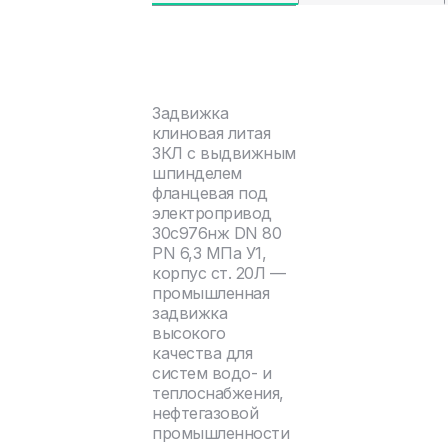
Задвижка
клиновая литая
ЗКЛ с выдвижным
шпинделем
фланцевая под
электропривод
30с976нж DN 80
PN 6,3 МПа У1,
корпус ст. 20Л —
промышленная
задвижка
высокого
качества для
систем водо- и
теплоснабжения,
нефтегазовой
промышленности