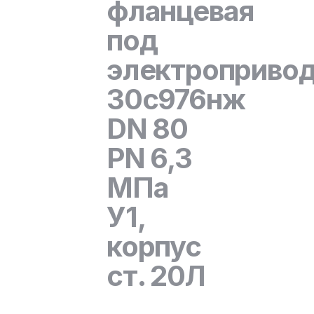
фланцевая
под
электроприво
30с976нж
DN 80
PN 6,3
МПа
У1,
корпус
ст. 20Л