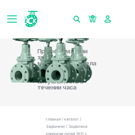
0
При оформлении
заказа на сайте,
менеджеры отдела
продаж
подтверждают
актуальность в
течении часа
главная
/
каталог
/
Задвижки
/ Задвижка
клиновая литая ЗКЛ с