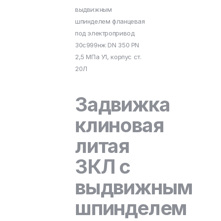
выдвижным
шпинделем фланцевая
под электропривод
30с999нж DN 350 PN
2,5 МПа У1, корпус ст.
20Л
Задвижка
клиновая
литая
ЗКЛ с
выдвижным
шпинделем