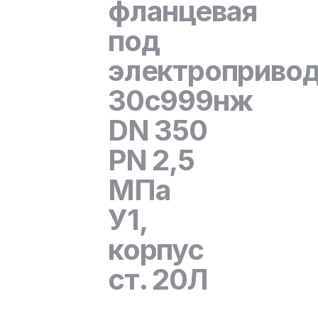
фланцевая
под
электроприво
30с999нж
DN 350
PN 2,5
МПа
У1,
корпус
ст. 20Л