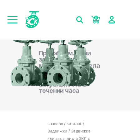
0
При оформлении
заказа на сайте,
менеджеры отдела
продаж
подтверждают
актуальность в
течении часа
главная
/
каталог
/
Задвижки
/ Задвижка
клиновая литая ЗКЛ с