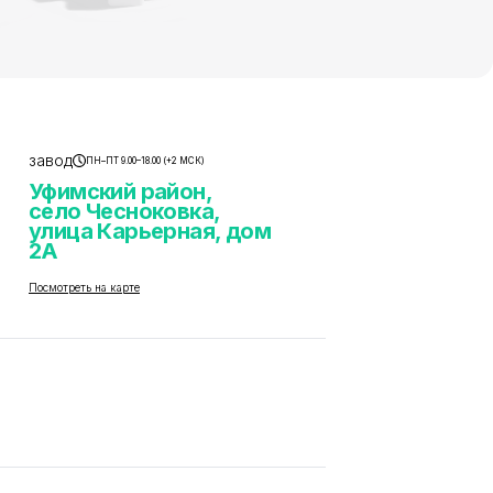
завод
ПН–ПТ 9.00–18.00 (+2 МСК)
Уфимский район,
село Чесноковка,
улица Карьерная, дом
2А
Посмотреть на карте