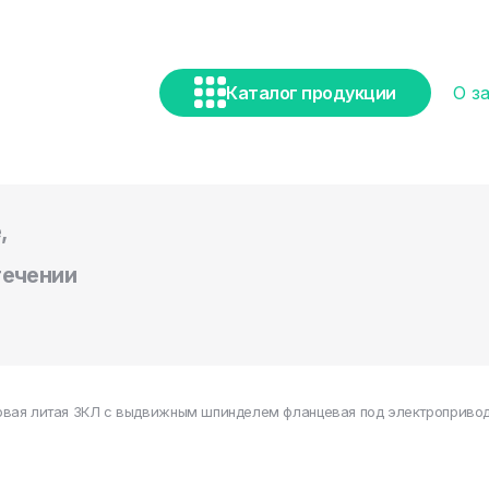
Каталог продукции
О з
,
течении
вая литая ЗКЛ с выдвижным шпинделем фланцевая под электропривод 3