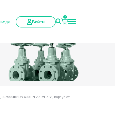
0
аводе
Войти
0с999нж DN 400 PN 2,5 МПа У1, корпус ст.