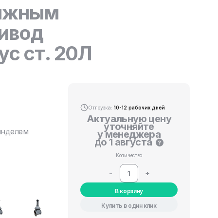
вижным
ивод
ус ст. 20Л
Отгрузка:
10-12 рабочих дней
Актуальную цену
уточняйте
инделем
у менеджера
до 1 августа
?
Количество
-
+
В корзину
Купить в один клик