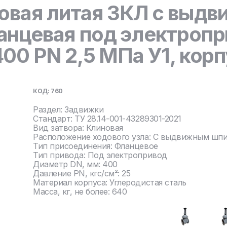
овая литая ЗКЛ с выд
нцевая под электропр
0 PN 2,5 МПа У1, корп
КОД: 760
Раздел: Задвижки
Стандарт: ТУ 28.14-001-43289301-2021
Вид затвора: Клиновая
Расположение ходового узла: С выдвижным шп
Тип присоединения: Фланцевое
Тип привода: Под электропривод
Диаметр DN, мм: 400
Давление PN, кгс/см²: 25
Материал корпуса: Углеродистая сталь
Масса, кг, не более: 640