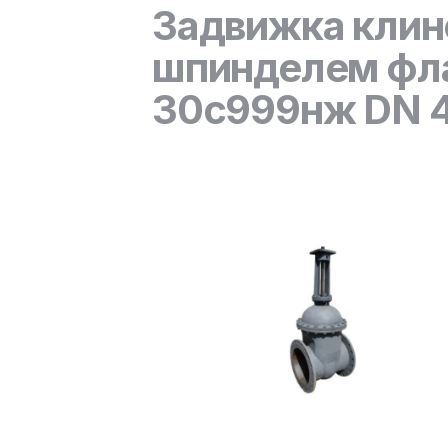
Задвижка клин
шпинделем фла
30с999нж DN 40