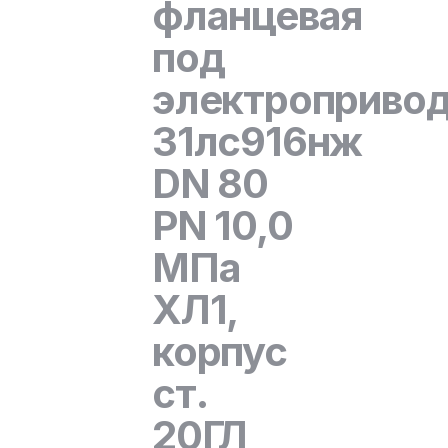
фланцевая
под
электроприво
31лс916нж
DN 80
PN 10,0
МПа
ХЛ1,
корпус
ст.
20ГЛ