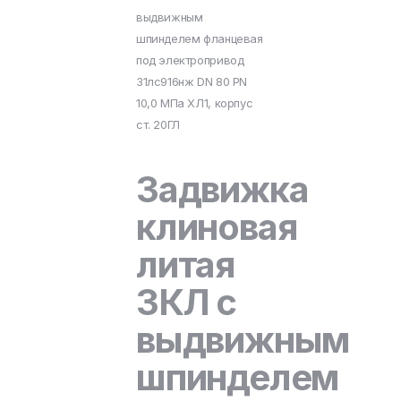
выдвижным
шпинделем фланцевая
под электропривод
31лс916нж DN 80 PN
10,0 МПа ХЛ1, корпус
ст. 20ГЛ
Задвижка
клиновая
литая
ЗКЛ с
выдвижным
шпинделем