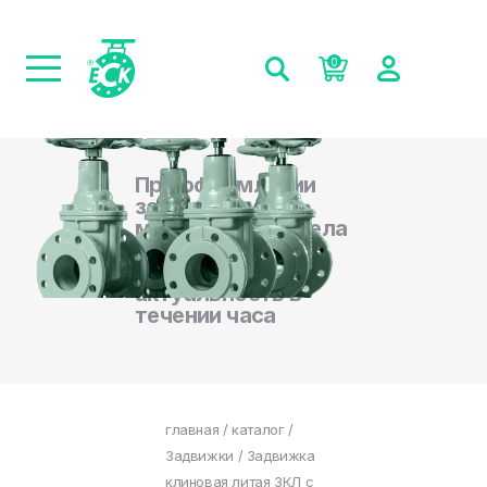
0
При оформлении
заказа на сайте,
менеджеры отдела
продаж
подтверждают
актуальность в
течении часа
главная
/
каталог
/
Задвижки
/ Задвижка
клиновая литая ЗКЛ с