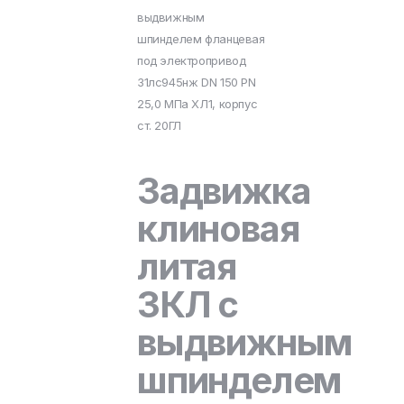
выдвижным
шпинделем фланцевая
под электропривод
31лс945нж DN 150 PN
25,0 МПа ХЛ1, корпус
ст. 20ГЛ
Задвижка
клиновая
литая
ЗКЛ с
выдвижным
шпинделем