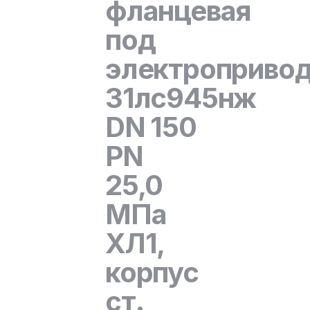
фланцевая
под
электроприво
31лс945нж
DN 150
PN
25,0
МПа
ХЛ1,
корпус
ст.