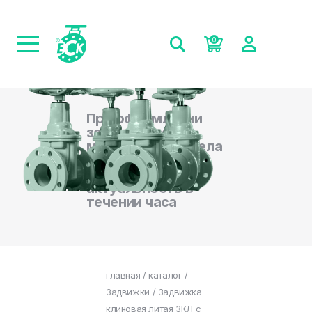
0
При оформлении
заказа на сайте,
менеджеры отдела
продаж
подтверждают
актуальность в
течении часа
главная
/
каталог
/
Задвижки
/ Задвижка
клиновая литая ЗКЛ с