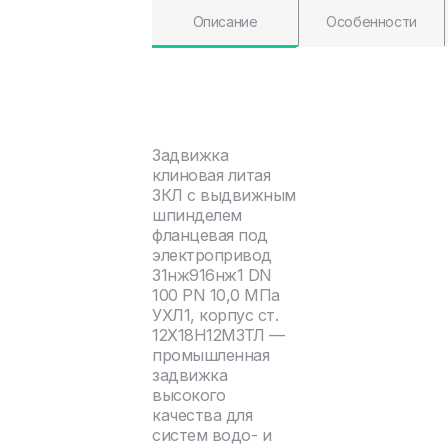
Описание
Особенности
Задвижка
клиновая литая
ЗКЛ с выдвижным
шпинделем
фланцевая под
электропривод
31нж916нж1 DN
100 PN 10,0 МПа
УХЛ1, корпус ст.
12Х18Н12М3ТЛ —
промышленная
задвижка
высокого
качества для
систем водо- и