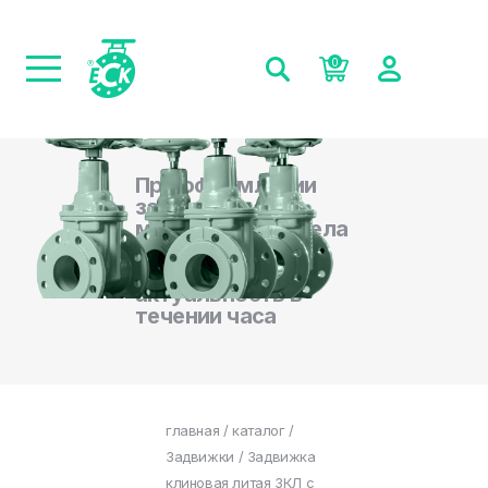
0
При оформлении
заказа на сайте,
менеджеры отдела
продаж
подтверждают
актуальность в
течении часа
главная
/
каталог
/
Задвижки
/ Задвижка
клиновая литая ЗКЛ с