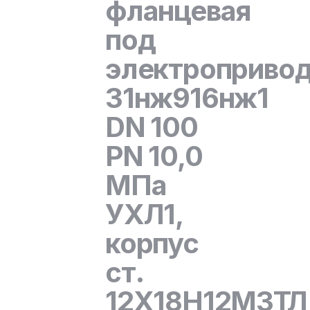
фланцевая
под
электроприво
31нж916нж1
DN 100
PN 10,0
МПа
УХЛ1,
корпус
ст.
12Х18Н12М3ТЛ