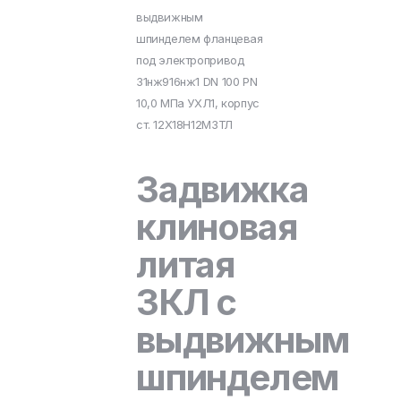
выдвижным
шпинделем фланцевая
под электропривод
31нж916нж1 DN 100 PN
10,0 МПа УХЛ1, корпус
ст. 12Х18Н12М3ТЛ
Задвижка
клиновая
литая
ЗКЛ с
выдвижным
шпинделем