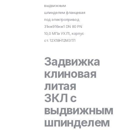
выдвижным
шпинделем фланцевая
под электропривод
31нж916нж1 DN 80 PN
10,0 МПа УХЛ1, корпус
ст. 12Х18Н12М3ТЛ
Задвижка
клиновая
литая
ЗКЛ с
выдвижным
шпинделем