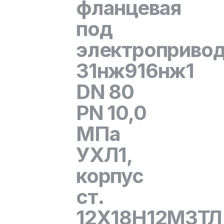
фланцевая
под
электроприво
31нж916нж1
DN 80
PN 10,0
МПа
УХЛ1,
корпус
ст.
12Х18Н12М3ТЛ