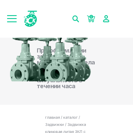
0
При оформлении
заказа на сайте,
менеджеры отдела
продаж
подтверждают
актуальность в
течении часа
главная
/
каталог
/
Задвижки
/ Задвижка
клиновая литая ЗКЛ с