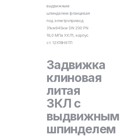
выдвижным
шпинделем фланцевая
под электропривод
31нж945нж DN 200 PN
16,0 МПа УХЛ1, корпус
ст. 12Х18Н9ТЛ
Задвижка
клиновая
литая
ЗКЛ с
выдвижным
шпинделем