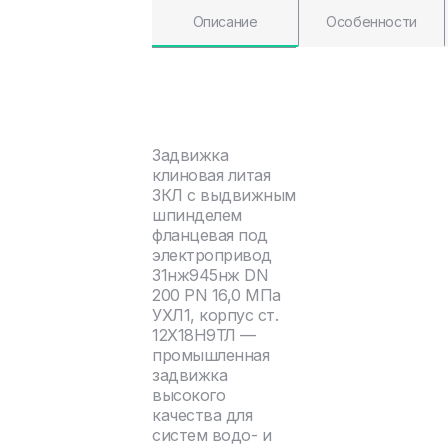
Описание
Особенности
Задвижка
клиновая литая
ЗКЛ с выдвижным
шпинделем
фланцевая под
электропривод
31нж945нж DN
200 PN 16,0 МПа
УХЛ1, корпус ст.
12Х18Н9ТЛ —
промышленная
задвижка
высокого
качества для
систем водо- и