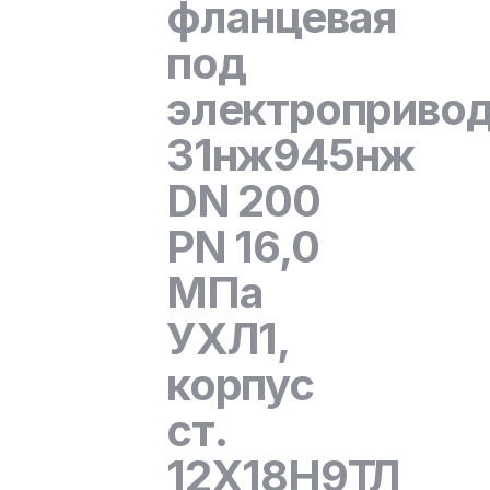
фланцевая
под
электроприво
31нж945нж
DN 200
PN 16,0
МПа
УХЛ1,
корпус
ст.
12Х18Н9ТЛ