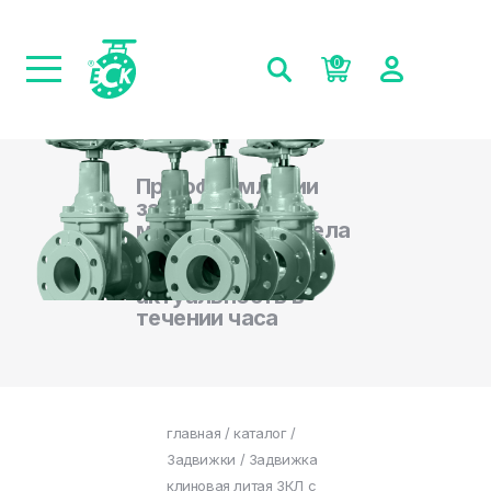
0
При оформлении
заказа на сайте,
менеджеры отдела
продаж
подтверждают
актуальность в
течении часа
главная
/
каталог
/
Задвижки
/ Задвижка
клиновая литая ЗКЛ с