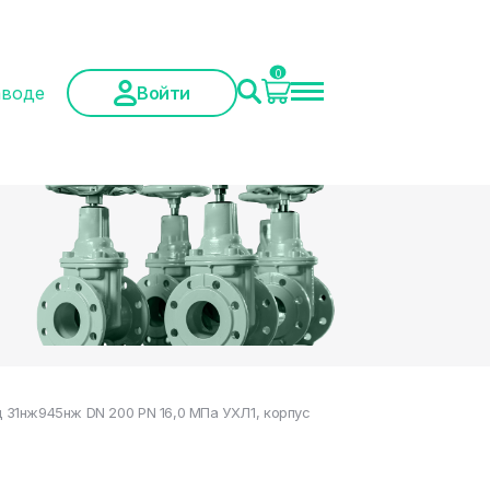
0
аводе
Войти
31нж945нж DN 200 PN 16,0 МПа УХЛ1, корпус