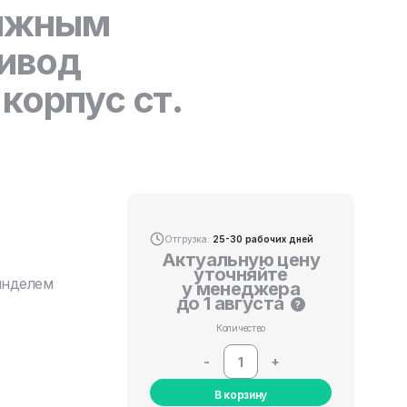
вижным
ивод
корпус ст.
Отгрузка:
25-30 рабочих дней
Актуальную цену
уточняйте
инделем
у менеджера
до 1 августа
?
Количество
-
+
В корзину