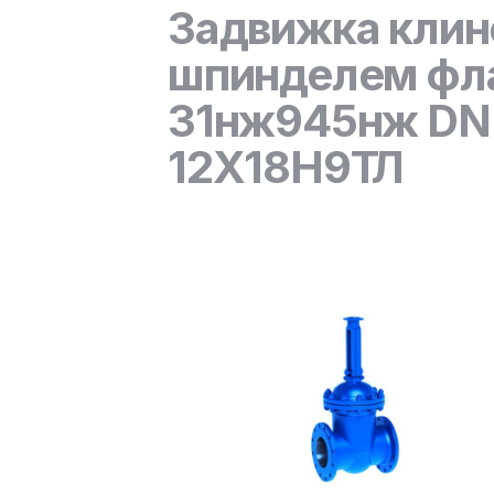
Задвижка клин
шпинделем фла
31нж945нж DN 2
12Х18Н9ТЛ