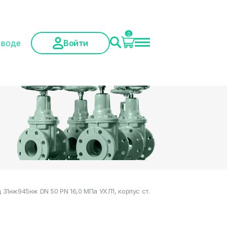
0
аводе
Войти
1нж945нж DN 50 PN 16,0 МПа УХЛ1, корпус ст.