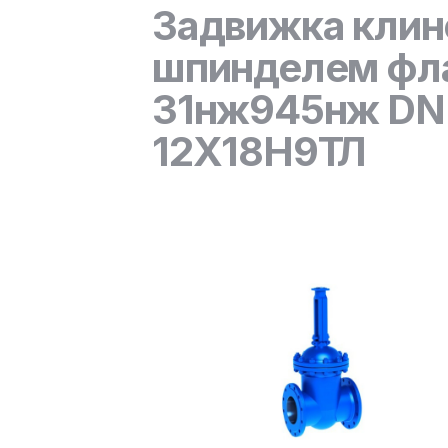
Задвижка клин
шпинделем фла
31нж945нж DN 5
12Х18Н9ТЛ