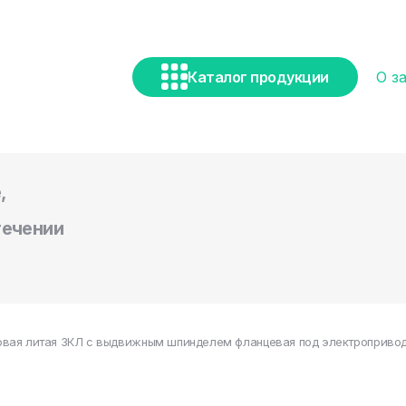
Каталог продукции
О з
,
течении
вая литая ЗКЛ с выдвижным шпинделем фланцевая под электропривод 3