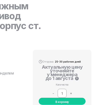
вижным
ивод
орпус ст.
Отгрузка:
25-30 рабочих дней
Актуальную цену
уточняйте
инделем
у менеджера
до 1 августа
?
Количество
-
+
В корзину