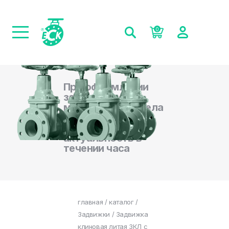
0
При оформлении
заказа на сайте,
менеджеры отдела
продаж
подтверждают
актуальность в
течении часа
главная
/
каталог
/
Задвижки
/ Задвижка
клиновая литая ЗКЛ с