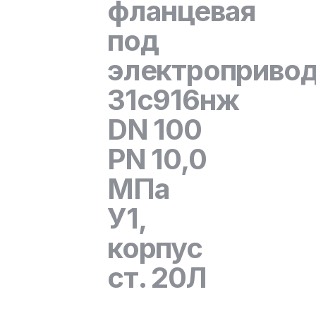
фланцевая
под
электроприво
31с916нж
DN 100
PN 10,0
МПа
У1,
корпус
ст. 20Л