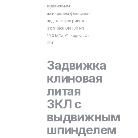
выдвижным
шпинделем фланцевая
под электропривод
31с916нж DN 100 PN
10,0 МПа У1, корпус ст.
20Л
Задвижка
клиновая
литая
ЗКЛ с
выдвижным
шпинделем