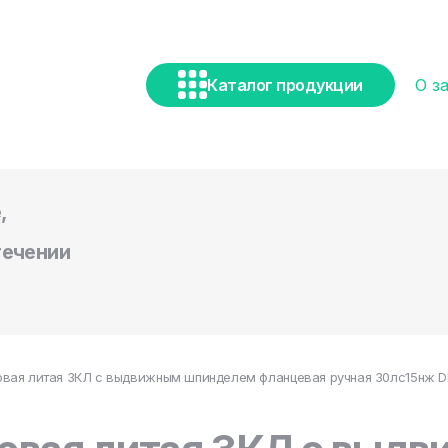
Каталог продукции
О з
,
течении
вая литая ЗКЛ с выдвижным шпинделем фланцевая ручная 30лс15нж DN 