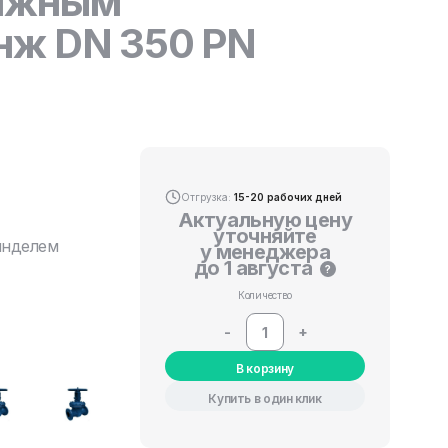
вижным
нж DN 350 PN
Отгрузка:
15-20 рабочих дней
Актуальную цену
уточняйте
инделем
у менеджера
до 1 августа
?
Количество
-
+
В корзину
Купить в один клик