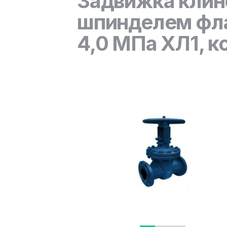
Задвижка клин
шпинделем фла
4,0 МПа ХЛ1, к