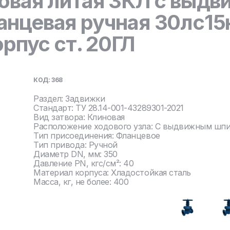
овая литая ЗКЛ с выд
нцевая ручная 30лс15
орпус ст. 20ГЛ
КОД: 368
Раздел: Задвижки
Стандарт: ТУ 28.14-001-43289301-2021
Вид затвора: Клиновая
Расположение ходового узла: С выдвижным шп
Тип присоединения: Фланцевое
Тип привода: Ручной
Диаметр DN, мм: 350
Давление PN, кгс/см²: 40
Материал корпуса: Хладостойкая сталь
Масса, кг, не более: 400