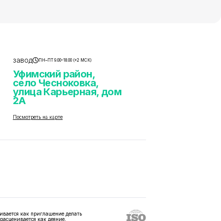
завод
ПН–ПТ 9.00–18.00 (+2 МСК)
Уфимский район,
село Чесноковка,
улица Карьерная, дом
2А
Посмотреть на карте
ивается как приглашение делать
 расценивается как деяние,