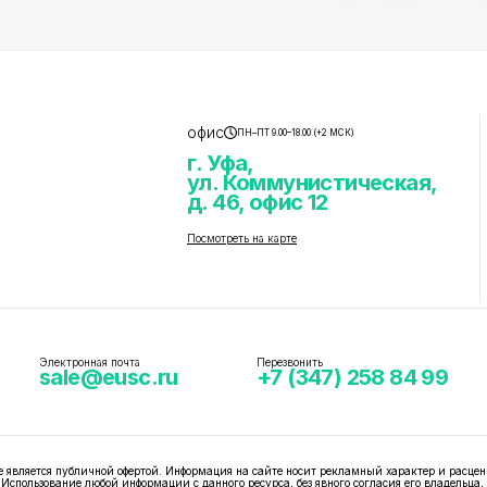
офис
ПН–ПТ 9.00–18.00 (+2 МСК)
г. Уфа,
ул. Коммунистическая,
д. 46, офис 12
Посмотреть на карте
Электронная почта
Перезвонить
sale@eusc.ru
+7 (347) 258 84 99
вляется публичной офертой. Информация на сайте носит рекламный характер и расцен
 Использование любой информации с данного ресурса, без явного согласия его владельца,