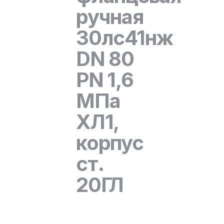
ручная
30лс41нж
DN 80
PN 1,6
МПа
ХЛ1,
корпус
ст.
20ГЛ