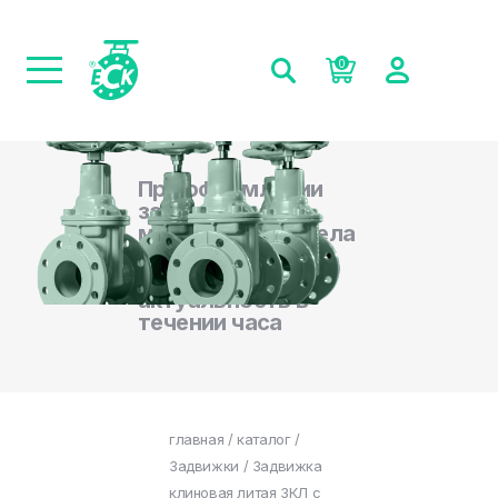
0
При оформлении
заказа на сайте,
менеджеры отдела
продаж
подтверждают
актуальность в
течении часа
главная
/
каталог
/
Задвижки
/ Задвижка
клиновая литая ЗКЛ с