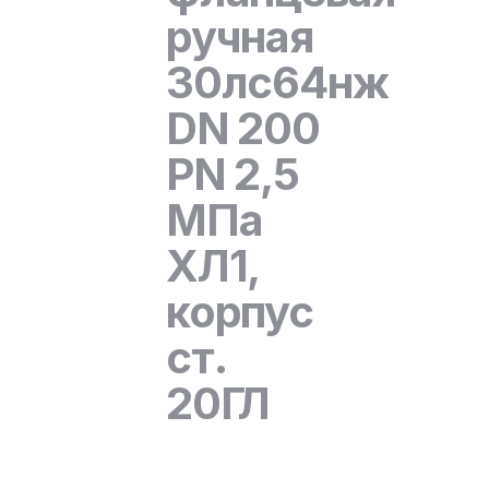
ручная
30лс64нж
DN 200
PN 2,5
МПа
ХЛ1,
корпус
ст.
20ГЛ