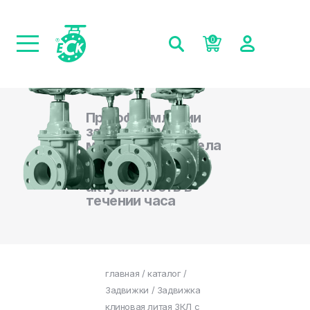
0
При оформлении
заказа на сайте,
менеджеры отдела
продаж
подтверждают
актуальность в
течении часа
главная
/
каталог
/
Задвижки
/ Задвижка
клиновая литая ЗКЛ с